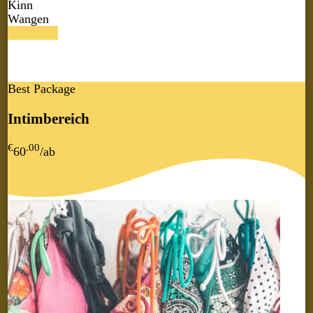
Kinn
Wangen
mehr Info
Best Package
Intimbereich
€
.00
60
/ab