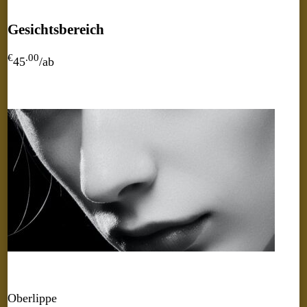
Gesichtsbereich
€
.00
45
/ab
Oberlippe