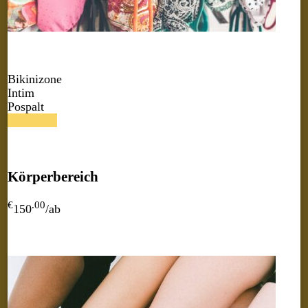
Bikinizone
Intim
Pospalt
mehr Info
Körperbereich
€
.00
150
/ab